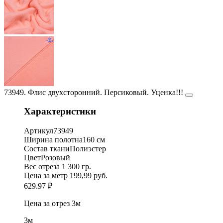
73949. Флис двухсторонний. Персиковый. Уценка!!!
Характеристики
Артикул
73949
Ширина полотна
160 см
Состав ткани
Полиэстер
Цвет
Розовый
Вес отреза
1 300 гр.
Цена за метр
199,99 руб.
629.97 ₽
Цена за отрез
3м
3м